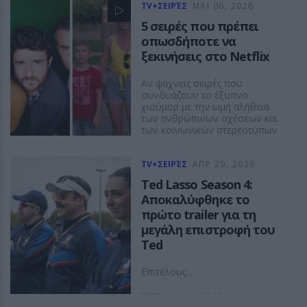
TV+ΣΕΙΡΈΣ
ΜΑΙ 06, 2026
5 σειρές που πρέπει
οπωσδήποτε να
ξεκινήσεις στο Netflix
Αν ψάχνεις σειρές που
συνδυάζουν το έξυπνο
χιούμορ με την ωμή αλήθεια
των ανθρώπινων σχέσεων και
των κοινωνικών στερεοτύπων
ΠΕΤΡΟΣ ΚΑΛΟΓΕΡΑΣ
TV+ΣΕΙΡΈΣ
ΑΠΡ 29, 2026
Ted Lasso Season 4:
Αποκαλύφθηκε το
πρώτο trailer για τη
μεγάλη επιστροφή του
Ted
Επιτέλους...
ΠΕΤΡΟΣ ΚΑΛΟΓΕΡΑΣ