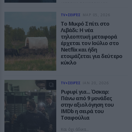
ΔΕΣΠΟΙΝΑ ΠΟΛΥΧΡΟΝΙΔΟΥ
TV+ΣΕΙΡΈΣ
ΜΑΡ 05, 2026
Το Μικρό Σπίτι στο
Λιβάδι: Η νέα
τηλεοπτική μεταφορά
έρχεται τον Ιούλιο στο
Netflix και ήδη
ετοιμάζεται για δεύτερο
κύκλο
Μια νέα εκδοχή μιας ιστορίας
που μεγάλωσε γενιές
TV+ΣΕΙΡΈΣ
ΙΑΝ 20, 2026
ΔΕΣΠΟΙΝΑ ΠΟΛΥΧΡΟΝΙΔΟΥ
Ριφιφί για... Όσκαρ:
Πάνω από 9 μονάδες
στην αξιολόγηση τoυ
IMDb η σειρά του
Τσαφούλια
Και όχι άδικα...