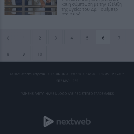
και η σύμπτωση με την εξέλιξη
της υγείας του Δρ. Γουέμπερ
στη σειρά
ΔΕΣΠΟΙΝΑ ΠΟΛΥΧΡΟΝΙΔΟΥ
1
2
3
4
5
6
7
8
9
10
© 2026 AthensParty.com
ΕΠΙΚΟΙΝΩΝΙΑ
ΘΕΣΕΙΣ ΕΡΓΑΣΙΑΣ
TERMS
PRIVACY
SITE MAP
RSS
"ATHENS PARTY" NAME & LOGO ARE REGISTERED TRADEMARKS