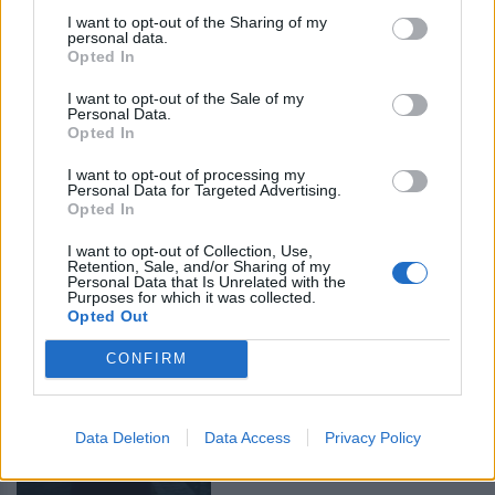
ΔΕΣΠΟΙΝΑ ΠΟΛΥΧΡΟΝΙΔΟΥ
I want to opt-out of the Sharing of my
personal data.
TV+ΣΕΙΡΈΣ
ΑΠΡ 17, 2026
Opted In
Netflix Top 10: 5 ταινίες
και 5 σειρές που
I want to opt-out of the Sale of my
Personal Data.
βλέπουν όλοι τώρα
Opted In
Τα είδατε ή ακόμα;
I want to opt-out of processing my
Personal Data for Targeted Advertising.
ΔΕΣΠΟΙΝΑ ΠΟΛΥΧΡΟΝΙΔΟΥ
Opted In
I want to opt-out of Collection, Use,
Retention, Sale, and/or Sharing of my
Personal Data that Is Unrelated with the
TV+ΣΕΙΡΈΣ
ΜΑΡ 10, 2026
Purposes for which it was collected.
Opted Out
Peaky Blinders: The
Immortal Man – Όσα
CONFIRM
πρέπει να θυμάσαι από
τη σειρά πριν δεις την
ταινία στο Netflix
Data Deletion
Data Access
Privacy Policy
Δείτε το Trailer της ταινίας