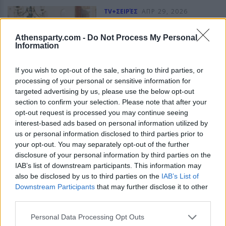
TV+ΣΕΙΡΈΣ
ΑΠΡ 29, 2026
Ποια σειρά του Apple
TV+ έκανε τους πάντες
Athensparty.com -
Do Not Process My Personal
Information
να μιλάνε και γιατί
αξίζει να τη δεις τώρα
If you wish to opt-out of the sale, sharing to third parties, or
Το The Studio των Seth Rogen
processing of your personal or sensitive information for
και Evan Goldberg είναι μια
targeted advertising by us, please use the below opt-out
κοφτερή σάτιρα του Χόλιγουντ
section to confirm your selection. Please note that after your
που απαντά σε όλα όσα
opt-out request is processed you may continue seeing
αναρωτιόσουν για τα μεγάλα
στούντιο.
interest-based ads based on personal information utilized by
QUIZ
TV+ΣΕΙΡΈΣ
us or personal information disclosed to third parties prior to
ΑΠΡ 19, 2026
ΠΕΤΡΟΣ ΚΑΛΟΓΕΡΑΣ
your opt-out. You may separately opt-out of the further
Ποιος ήρωας από τα
disclosure of your personal information by third parties on the
Φιλαράκια είσαι
IAB’s list of downstream participants. This information may
σύμφωνα με το ζώδιό
also be disclosed by us to third parties on the
IAB’s List of
σου
Downstream Participants
that may further disclose it to other
third parties.
Για να δούμε, ήσουν
πρωταγωνιστής ή guest;
Personal Data Processing Opt Outs