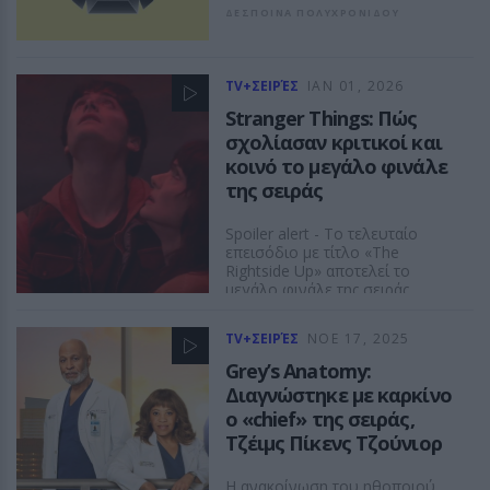
ΔΕΣΠΟΙΝΑ ΠΟΛΥΧΡΟΝΙΔΟΥ
TV+ΣΕΙΡΈΣ
ΙΑΝ 01, 2026
Stranger Things: Πώς
σχολίασαν κριτικοί και
κοινό το μεγάλο φινάλε
της σειράς
Spoiler alert - Το τελευταίο
επεισόδιο με τίτλο «The
Rightside Up» αποτελεί το
μεγάλο φινάλε της σειράς
ΔΕΣΠΟΙΝΑ ΠΟΛΥΧΡΟΝΙΔΟΥ
TV+ΣΕΙΡΈΣ
ΝΟE 17, 2025
Grey’s Anatomy:
Διαγνώστηκε με καρκίνο
ο «chief» της σειράς,
Τζέιμς Πίκενς Τζούνιορ
Η ανακοίνωση του ηθοποιού