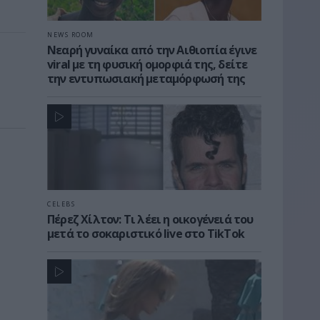
NEWS ROOM
Νεαρή γυναίκα από την Αιθιοπία έγινε
viral με τη φυσική ομορφιά της, δείτε
την εντυπωσιακή μεταμόρφωσή της
CELEBS
Πέρεζ Χίλτον: Τι λέει η οικογένειά του
μετά το σοκαριστικό live στο TikTok