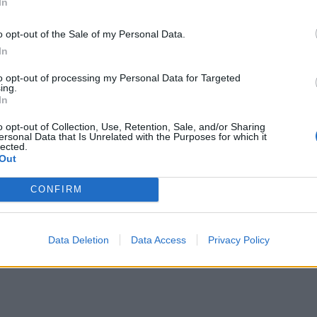
In
y θα πραγματοποιηθεί στις 14 Σεπτεμβρίου, στις
o opt-out of the Sale of my Personal Data.
ου Λος Άντζελες. Παρουσιάστρια της ζωντανής
In
«Law & Order: SVU», Mariska Hargitay. Η τελετή θα
to opt-out of processing my Personal Data for Targeted
ing.
σιμη μέσω streaming στην πλατφόρμα Peacock.
In
o opt-out of Collection, Use, Retention, Sale, and/or Sharing
ersonal Data that Is Unrelated with the Purposes for which it
lected.
Out
CONFIRM
Data Deletion
Data Access
Privacy Policy