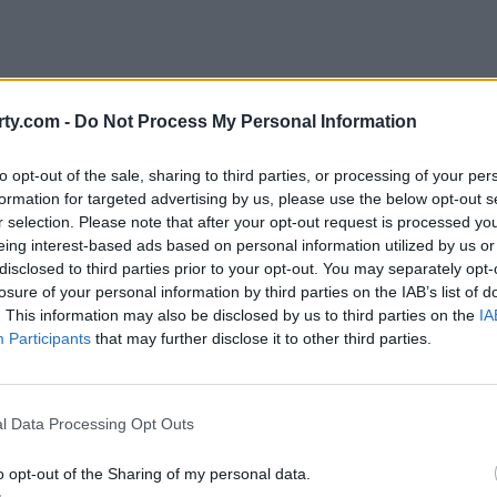
ty.com -
Do Not Process My Personal Information
to opt-out of the sale, sharing to third parties, or processing of your per
formation for targeted advertising by us, please use the below opt-out s
r selection. Please note that after your opt-out request is processed y
η οποία αφηγείται την ιστορία μιας διαγενεακής
eing interest-based ads based on personal information utilized by us or
εται με την πέμπτη και τελευταία σεζόν της,
disclosed to third parties prior to your opt-out. You may separately opt-
losure of your personal information by third parties on the IAB’s list of
. This information may also be disclosed by us to third parties on the
IA
Participants
that may further disclose it to other third parties.
πρόσφατα τον πέμπτο κύκλο της, έλαβε επίσης αρκ
 που ξεχώρισαν ήταν τρεις παραγωγές του Apple TV+
φαντασίας «Pluribus», η κωμική σειρά υπερφυσικο
l Data Processing Opt Outs
μωδία για μια δυσλειτουργική οικογένεια «Margo’s
o opt-out of the Sharing of my personal data.