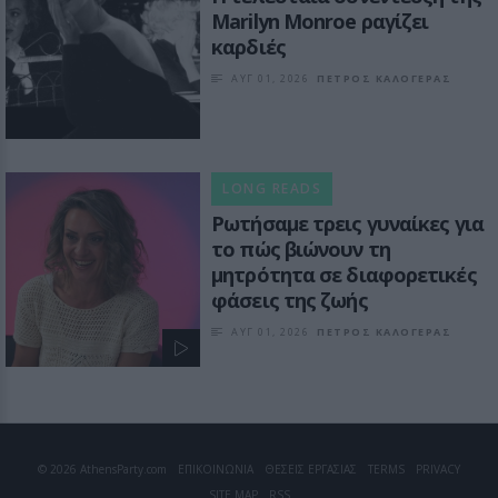
Marilyn Monroe ραγίζει
καρδιές
ΑΥΓ 01, 2026
ΠΕΤΡΟΣ ΚΑΛΟΓΕΡΑΣ
LONG READS
Ρωτήσαμε τρεις γυναίκες για
το πώς βιώνουν τη
μητρότητα σε διαφορετικές
φάσεις της ζωής
ΑΥΓ 01, 2026
ΠΕΤΡΟΣ ΚΑΛΟΓΕΡΑΣ
© 2026 AthensParty.com
ΕΠΙΚΟΙΝΩΝΙΑ
ΘΕΣΕΙΣ ΕΡΓΑΣΙΑΣ
TERMS
PRIVACY
SITE MAP
RSS