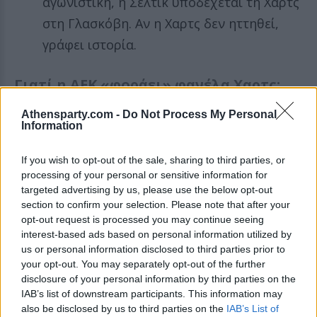
αγωνιστική, η Σέλτικ υποδέχεται τη Χαρτς
στη Γλασκόβη. Αν η Χαρτς δεν ηττηθεί,
γράφει ιστορία.
Γιατί η ΑΕΚ «φοράει» φανέλα Χαρτς;
Athensparty.com -
Do Not Process My Personal
Η κατάκτηση του τίτλου από την ΑΕΚ ήταν
Information
μόνο η αρχή. Το μεγάλο στοίχημα τώρα είναι η
If you wish to opt-out of the sale, sharing to third parties, or
είσοδος στη League Phase του Champions
processing of your personal or sensitive information for
League, εκεί όπου περιμένουν τα τρελά έσοδα
targeted advertising by us, please use the below opt-out
section to confirm your selection. Please note that after your
εκατομμυρίων. Για να φτάσει όμως εκεί, η ΑΕΚ
opt-out request is processed you may continue seeing
χρειάζεται να είναι στους «Ισχυρούς» των
interest-based ads based on personal information utilized by
us or personal information disclosed to third parties prior to
playoffs, ώστε να έχει βατό αντίπαλο στο
your opt-out. You may separately opt-out of the further
τελευταίο και πιο κρίσιμο σκαλοπάτι.
disclosure of your personal information by third parties on the
IAB’s list of downstream participants. This information may
Όπως εξήγησε ο Ανδρέας Δημάτος, το παζλ
also be disclosed by us to third parties on the
IAB’s List of