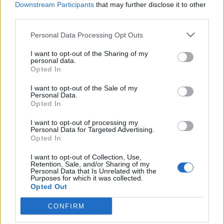
Downstream Participants
that may further disclose it to other
των προκριματικών άρχισε ήδη να ευνοεί την
third parties.
Ένωση. Με την Άαρχους να παίρνει το
Personal Data Processing Opt Outs
πρωτάθλημα στη Δανία (για πρώτη φορά από
το '86) και τις ΛΑΣΚ (Αυστρία) και Γκιόρ
I want to opt-out of the Sharing of my
personal data.
(Ουγγαρία) να κρατούν την τύχη τους στα
Opted In
χέρια τους, η ΑΕΚ πλησιάζει στο γκρουπ των
I want to opt-out of the Sale of my
Personal Data.
ισχυρών.
Opted In
I want to opt-out of processing my
Το «δώρο» της Χαρτς που αλλάζει τα
Personal Data for Targeted Advertising.
Opted In
πάντα
I want to opt-out of Collection, Use,
Retention, Sale, and/or Sharing of my
Αν η Χαρτς ολοκληρώσει το θαύμα στη Σκωτία,
Personal Data that Is Unrelated with the
Purposes for which it was collected.
η ΑΕΚ κλειδώνει οριστικά τη θέση της στους
Opted Out
ισχυρούς. Τι σημαίνει αυτό στην πράξη;
CONFIRM
Αποφεύγει δυνατούς αντιπάλους: Ερυθρό