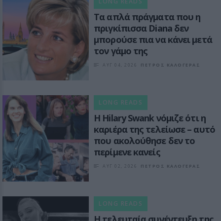
LONG READS
Τα απλά πράγματα που η
πριγκίπισσα Diana δεν
μπορούσε πια να κάνει μετά
τον γάμο της
ΑΥΓ 04, 2026
ΠΕΤΡΟΣ ΚΑΛΟΓΕΡΑΣ
LONG READS
Η Hilary Swank νόμιζε ότι η
καριέρα της τελείωσε – αυτό
που ακολούθησε δεν το
περίμενε κανείς
ΑΥΓ 02, 2026
ΠΕΤΡΟΣ ΚΑΛΟΓΕΡΑΣ
LONG READS
Η τελευταία συνέντευξη της