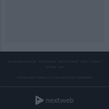
© 2026 AthensParty.com
ΕΠΙΚΟΙΝΩΝΙΑ
ΘΕΣΕΙΣ ΕΡΓΑΣΙΑΣ
TERMS
PRIVACY
SITE MAP
RSS
"ATHENS PARTY" NAME & LOGO ARE REGISTERED TRADEMARKS