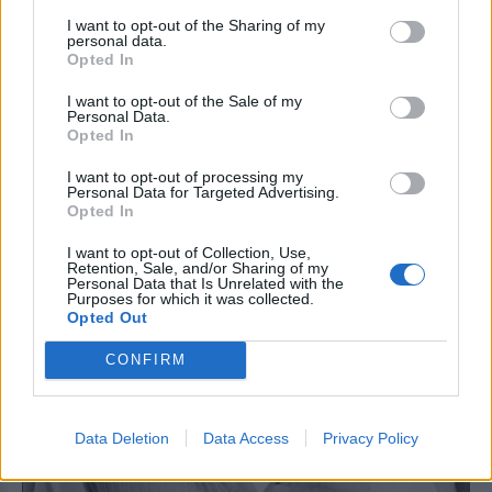
λειτουργεί, ανέπτυξε το λεγόμενο Gateway
I want to opt-out of the Sharing of my
personal data.
Program, το οποίο βασιζόταν στην τεχνολογία
Opted In
ήχου Hemi-Sync του ιδρυτή του, Ρόμπερτ
I want to opt-out of the Sale of my
Μονρόε.
Personal Data.
Opted In
I want to opt-out of processing my
Personal Data for Targeted Advertising.
Opted In
I want to opt-out of Collection, Use,
Retention, Sale, and/or Sharing of my
Personal Data that Is Unrelated with the
Purposes for which it was collected.
Opted Out
CONFIRM
Data Deletion
Data Access
Privacy Policy