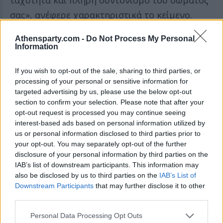
ταχύτητα και πλήρη συντονισμό του σώματός
σας», ανέφερε χαρακτηριστικά το κείμενο.
Athensparty.com -
Do Not Process My Personal
Το πρόγραμμα Gateway και η
Information
τεχνολογία Hemi-Sync
If you wish to opt-out of the sale, sharing to third parties, or
processing of your personal or sensitive information for
Οι ασκήσεις αυτές αποτελούσαν μέρος μιας
targeted advertising by us, please use the below opt-out
σειράς μυστικών προγραμμάτων που
section to confirm your selection. Please note that after your
opt-out request is processed you may continue seeing
χρηματοδοτήθηκαν από τη CIA περίπου από το
interest-based ads based on personal information utilized by
1972 έως το 1995, με στόχο τη μελέτη της
us or personal information disclosed to third parties prior to
your opt-out. You may separately opt-out of the further
ανθρώπινης συνείδησης και πιθανών
disclosure of your personal information by third parties on the
εφαρμογών για πράκτορες και ειδικές
IAB’s list of downstream participants. This information may
επιχειρήσεις.
also be disclosed by us to third parties on the
IAB’s List of
Downstream Participants
that may further disclose it to other
third parties.
Το Monroe Institute, ένας ιδιωτικός
ερευνητικός οργανισμός που εξακολουθεί να
Personal Data Processing Opt Outs