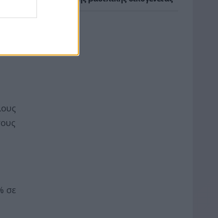
λους
τους
% σε