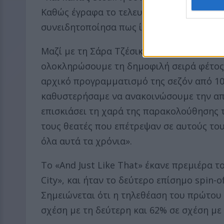
Καθώς έγραφα το τελευταίο επεισόδιο της 
συνειδητοποίησα πως ίσως είναι ένα υπέ
Μαζί με τη Σάρα Τζέσικα Πάρκερ, τον Κέι
ολοκληρώσουμε τη δημοφιλή σειρά φέτος 
αρχικό προγραμματισμό της σεζόν από 10 
καθυστερήσαμε να ανακοινώσουμε την απόφ
επισκιάσει τη χαρά της παρακολούθησης 
τους θεατές που επέτρεψαν σε αυτούς του
όλα αυτά τα χρόνια».
Το «And Just Like That» έκανε πρεμιέρα τ
City», και ήταν το δεύτερο επίσημο spin-of
Σημειώνεται ότι η τηλεθέαση του πρώτου 
σχέση με τη δεύτερη και 62% σε σχέση με