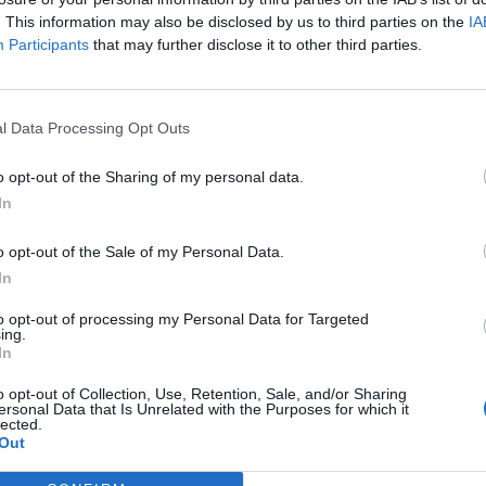
. This information may also be disclosed by us to third parties on the
IA
Participants
that may further disclose it to other third parties.
l Data Processing Opt Outs
o opt-out of the Sharing of my personal data.
In
o opt-out of the Sale of my Personal Data.
In
to opt-out of processing my Personal Data for Targeted
ing.
In
ne, περιέγραψε πως εκείνος και η Σάρα Τζέσικα Πάρ
νακοινώσουν την είδηση, επειδή δεν ήθελαν να χαλά
o opt-out of Collection, Use, Retention, Sale, and/or Sharing
ersonal Data that Is Unrelated with the Purposes for which it
lected.
Out
ύμπαντος του "Sex and the City" φτάνει στο τέλος 