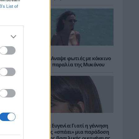
B’s List of
CELEBS
Εύη Βατίδου: Αναψε φωτιές με κόκκινο
μπικίνι στην παραλία της Μυκόνου
κερ
σει
NEWS ROOM
Πριγκίπισσα Ευγενία: Γιατί η γέννηση
της κόρης της «σπάει» μια παράδοση
της.
δεκαετιών της βασιλικής οικογένειας