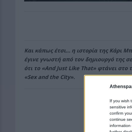
Και κάπως έτσι… η ιστορία της Κάρι Μπ
έγινε γνωστή από τον δημιουργό της σε
ότι το «And Just Like That» φτάνει στο
«Sex and the City».
Athenspar
If you wish 
sensitive in
confirm you
continue se
information 
further disc