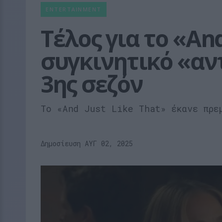
ENTERTAINMENT
Tέλος για το «And 
συγκινητικό «αντ
3ης σεζόν
Το «And Just Like That» έκανε πρε
Δημοσίευση ΑΥΓ 02, 2025