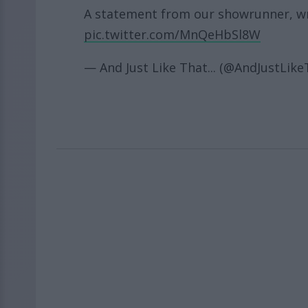
A statement from our showrunner, wri
pic.twitter.com/MnQeHbSl8W
— And Just Like That... (@AndJustLik