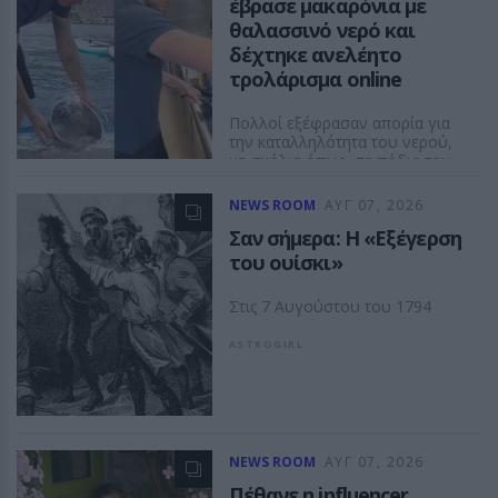
έβρασε μακαρόνια με
θαλασσινό νερό και
δέχτηκε ανελέητο
τρολάρισμα online
Πολλοί εξέφρασαν απορία για
την καταλληλότητα του νερού,
με σχόλια όπως «τα πόδια του
δεν ήταν μέσα σε αυτό;»
NEWS ROOM
ΑΥΓ 07, 2026
ASTROGIRL
Σαν σήμερα: Η «Εξέγερση
του ουίσκι»
Στις 7 Αυγούστου του 1794
ASTROGIRL
NEWS ROOM
ΑΥΓ 07, 2026
Πέθανε η influencer