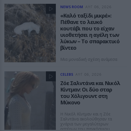
NEWS ROOM
ΑΥΓ 06, 2026
«Καλό ταξίδι μικρέ»:
Πέθανε το λευκό
κουτάβι που το είχαν
υιοθετήσει η αγέλη των
λύκων – Το σπαρακτικό
βίντεο
Μια μοναδική σχέση ανάμεσα
σε λύκους και ένα κουτάβι
CELEBS
ΑΥΓ 06, 2026
ASTROGIRL
Ζόε Σαλντάνα και Νικόλ
Κίντμαν: Οι δύο σταρ
του Χόλιγουντ στη
Μύκονο
Η Νικόλ Κίντμαν και η Ζόε
Σαλντάνα ακολούθησαν τα
χνάρια των μεγαλύτερων
αστέρων του παγκόσμιου