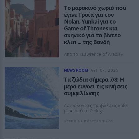
χωρίς στερεότυπα.
Το μαροκινό χωριό που
ASTROGIRL
έγινε Τροία για τον
Nolan, Yunkai για το
Game of Thrones και
σκηνικό για το βίντεο
κλιπ ... της Βανδή
Από το «Lawrence of Arabia»
και το Game of Thrones μέχρι
την «Οδύσσεια» του
Christopher Nolan, το
NEWS ROOM
ΑΥΓ 07, 2026
οχυρωμένο χωριό Αΐτ Μπεν
Τα ζώδια σήμερα 7/8: Η
Χαντού έχει φιλοξενήσει πάνω
μέρα ευνοεί τις κινήσεις
από έξι δεκαετίες
κινηματογραφικής ιστορίας
συμφιλίωσης
ASTROGIRL
Αστρολογικές προβλέψεις κάθε
μέρα από το Pink.gr
ΔΕΣΠΟΙΝΑ ΠΟΛΥΧΡΟΝΙΔΟΥ