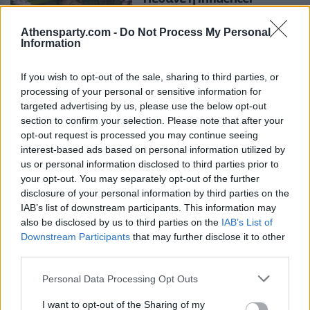
Σίντνεϊ Τάουλ σε ηλικία
26 ετών έπειτα από
Athensparty.com -
Do Not Process My Personal
μάχη με σπάνια μορφή
Information
καρκίνου
If you wish to opt-out of the sale, sharing to third parties, or
Τον θάνατο της ανακοίνωσε η
processing of your personal or sensitive information for
μητέρα της, Ελίζαμπεθ Μόροου,
targeted advertising by us, please use the below opt-out
και ο αδελφός της, Όστιν
section to confirm your selection. Please note that after your
Τάουλ, μέσω ενός βίντεο στον
λογαριασμό της στο TikTok την
opt-out request is processed you may continue seeing
NEWS ROOM
ΑΥΓ 07, 2026
Τετάρτη
interest-based ads based on personal information utilized by
Viral η παρουσιάστρια
us or personal information disclosed to third parties prior to
ASTROGIRL
που αποκοιμήθηκε κατά
your opt-out. You may separately opt-out of the further
τη διάρκεια δελτίου
disclosure of your personal information by third parties on the
ειδήσεων
IAB’s list of downstream participants. This information may
also be disclosed by us to third parties on the
IAB’s List of
Παρουσιάστρια ειδήσεων στις
Downstream Participants
that may further disclose it to other
ΗΠΑ αποκοιμήθηκε on air και
third parties.
έγινε αμέσως viral - η
συμπαρουσιάστριά της τη
χαρακτήρισε χιουμοριστικά
Personal Data Processing Opt Outs
«Ωραία Κοιμωμένη».
CELEBS
ΑΥΓ 07, 2026
I want to opt-out of the Sharing of my