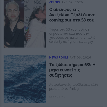
CELEBS
ΑΥΓ 07, 2026
Ο αδελφός της
Αντζελίνα Τζολί έκανε
coming out στα 53 του
Τώρα, στα 53 του, μίλησε
δημόσια για κάτι που δεν
χωρούσε σε εκείνη την παλιά
celebrity αφήγηση: είναι gay
ΔΕΣΠΟΙΝΑ ΠΟΛΥΧΡΟΝΙΔΟΥ
NEWS ROOM
ΑΥΓ 06, 2026
Τα ζώδια σήμερα 6/8: Η
μέρα ευνοεί τις
συζητήσεις
Αστρολογικές προβλέψεις κάθε
μέρα από το Pink.gr
ASTROGIRL