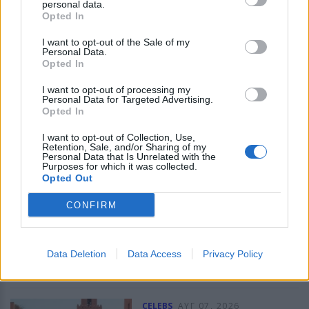
personal data.
ASTROGIRL
Κάια Γκέρμπερ: Με
Opted In
αποκαλυπτικό μαύρο
look θύμισε τη Σίντι
I want to opt-out of the Sale of my
Κρόφορντ
Personal Data.
Opted In
Η 24χρονη πρωτοστάτησε σε
I want to opt-out of processing my
εκδήλωση για τη σειρά «The
Personal Data for Targeted Advertising.
Shards» στο Λος Αντζελες
Opted In
ASTROGIRL
I want to opt-out of Collection, Use,
CELEBS
ΑΥΓ 07, 2026
Retention, Sale, and/or Sharing of my
Personal Data that Is Unrelated with the
Charlize Theron: Η
Purposes for which it was collected.
Opted Out
«Καλυψώ» κλείνει τα 51
‑ H ζωή και ο ρόλος που
CONFIRM
άλλαξε τα πάντα για
εκείνη
Data Deletion
Data Access
Από το Όσκαρ για το Monster
Privacy Policy
μέχρι τη μυθική Καλυψώ στην
«Οδύσσεια» του Νόλαν - η
Νοτιοαφρικανή σταρ γιορτάζει
51 χρόνια ζωής και μια καριέρα
CELEBS
ΑΥΓ 07, 2026