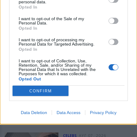
personal data.
Viral η παρουσιάστρια
Opted In
ASTROGIRL
που αποκοιμήθηκε κατά
τη διάρκεια δελτίου
I want to opt-out of the Sale of my
ειδήσεων
Personal Data.
Opted In
Παρουσιάστρια ειδήσεων στις
I want to opt-out of processing my
ΗΠΑ αποκοιμήθηκε on air και
Personal Data for Targeted Advertising.
έγινε αμέσως viral - η
Opted In
συμπαρουσιάστριά της τη
χαρακτήρισε χιουμοριστικά
I want to opt-out of Collection, Use,
«Ωραία Κοιμωμένη».
CELEBS
ΑΥΓ 07, 2026
Retention, Sale, and/or Sharing of my
Personal Data that Is Unrelated with the
ASTROGIRL
Κάια Γκέρμπερ: Με
Purposes for which it was collected.
Opted Out
αποκαλυπτικό μαύρο
look θύμισε τη Σίντι
CONFIRM
Κρόφορντ
Η 24χρονη πρωτοστάτησε σε
εκδήλωση για τη σειρά «The
Data Deletion
Data Access
Privacy Policy
Shards» στο Λος Αντζελες
ASTROGIRL
CELEBS
ΑΥΓ 07, 2026