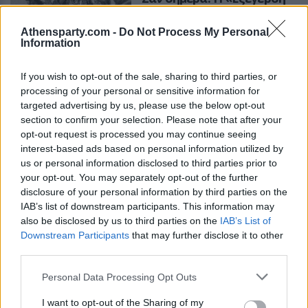
του ουίσκι»
Athensparty.com -
Do Not Process My Personal
Στις 7 Αυγούστου του 1794
Information
ASTROGIRL
If you wish to opt-out of the sale, sharing to third parties, or
processing of your personal or sensitive information for
targeted advertising by us, please use the below opt-out
section to confirm your selection. Please note that after your
opt-out request is processed you may continue seeing
NEWS ROOM
ΑΥΓ 07, 2026
interest-based ads based on personal information utilized by
Πέθανε η influencer
us or personal information disclosed to third parties prior to
Σίντνεϊ Τάουλ σε ηλικία
your opt-out. You may separately opt-out of the further
26 ετών έπειτα από
disclosure of your personal information by third parties on the
μάχη με σπάνια μορφή
IAB’s list of downstream participants. This information may
καρκίνου
also be disclosed by us to third parties on the
IAB’s List of
Downstream Participants
that may further disclose it to other
Τον θάνατο της ανακοίνωσε η
third parties.
μητέρα της, Ελίζαμπεθ Μόροου,
και ο αδελφός της, Όστιν
Personal Data Processing Opt Outs
Τάουλ, μέσω ενός βίντεο στον
λογαριασμό της στο TikTok την
NEWS ROOM
ΑΥΓ 07, 2026
Τετάρτη
I want to opt-out of the Sharing of my