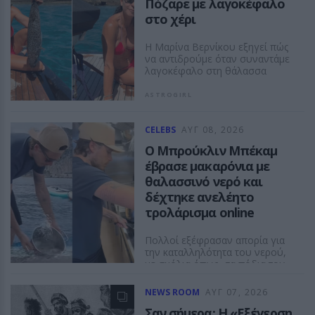
Πόζαρε με λαγοκέφαλο
στο χέρι
Η Μαρίνα Βερνίκου εξηγεί πώς
να αντιδρούμε όταν συναντάμε
λαγοκέφαλο στη θάλασσα
ASTROGIRL
CELEBS
ΑΥΓ 08, 2026
Ο Μπρούκλιν Μπέκαμ
έβρασε μακαρόνια με
θαλασσινό νερό και
δέχτηκε ανελέητο
τρολάρισμα online
Πολλοί εξέφρασαν απορία για
την καταλληλότητα του νερού,
με σχόλια όπως «τα πόδια του
δεν ήταν μέσα σε αυτό;»
NEWS ROOM
ΑΥΓ 07, 2026
ASTROGIRL
Σαν σήμερα: Η «Εξέγερση