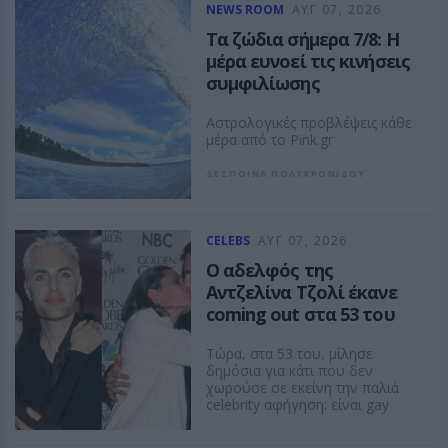
Christopher Nolan, το
NEWS ROOM
ΑΥΓ 07, 2026
οχυρωμένο χωριό Αΐτ Μπεν
Τα ζώδια σήμερα 7/8: Η
Χαντού έχει φιλοξενήσει πάνω
μέρα ευνοεί τις κινήσεις
από έξι δεκαετίες
κινηματογραφικής ιστορίας
συμφιλίωσης
ASTROGIRL
Αστρολογικές προβλέψεις κάθε
μέρα από το Pink.gr
ΔΕΣΠΟΙΝΑ ΠΟΛΥΧΡΟΝΙΔΟΥ
CELEBS
ΑΥΓ 07, 2026
Ο αδελφός της
Αντζελίνα Τζολί έκανε
coming out στα 53 του
Τώρα, στα 53 του, μίλησε
δημόσια για κάτι που δεν
χωρούσε σε εκείνη την παλιά
celebrity αφήγηση: είναι gay
ΔΕΣΠΟΙΝΑ ΠΟΛΥΧΡΟΝΙΔΟΥ