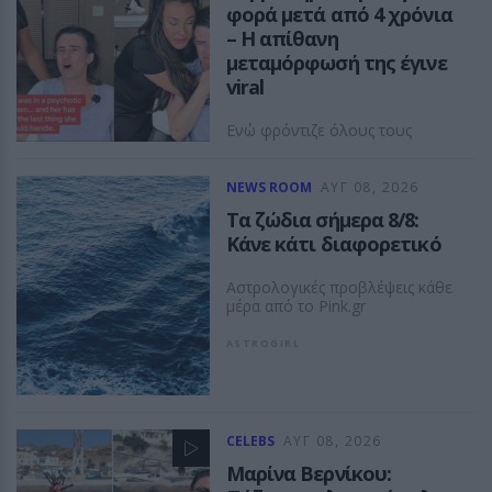
φορά μετά από 4 χρόνια
– Η απίθανη
μεταμόρφωσή της έγινε
viral
Ενώ φρόντιζε όλους τους
άλλους... κανείς δεν φρόντισε
για εκείνη
NEWS ROOM
ΑΥΓ 08, 2026
ASTROGIRL
Τα ζώδια σήμερα 8/8:
Κάνε κάτι διαφορετικό
Αστρολογικές προβλέψεις κάθε
μέρα από το Pink.gr
ASTROGIRL
CELEBS
ΑΥΓ 08, 2026
Μαρίνα Βερνίκου: