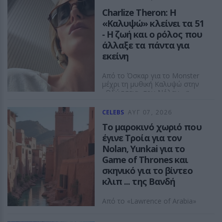
Charlize Theron: Η
«Καλυψώ» κλείνει τα 51
‑ H ζωή και ο ρόλος που
άλλαξε τα πάντα για
εκείνη
Από το Όσκαρ για το Monster
μέχρι τη μυθική Καλυψώ στην
«Οδύσσεια» του Νόλαν - η
Νοτιοαφρικανή σταρ γιορτάζει
51 χρόνια ζωής και μια καριέρα
CELEBS
ΑΥΓ 07, 2026
χωρίς στερεότυπα.
Το μαροκινό χωριό που
ASTROGIRL
έγινε Τροία για τον
Nolan, Yunkai για το
Game of Thrones και
σκηνικό για το βίντεο
κλιπ ... της Βανδή
Από το «Lawrence of Arabia»
και το Game of Thrones μέχρι
την «Οδύσσεια» του