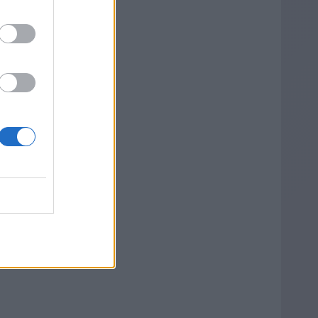
άζει
 Οι
κες
ν
ντας