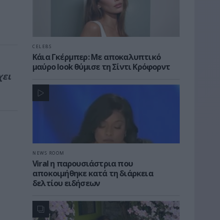
CELEBS
Κάια Γκέρμπερ: Με αποκαλυπτικό
μαύρο look θύμισε τη Σίντι Κρόφορντ
χει
NEWS ROOM
Viral η παρουσιάστρια που
αποκοιμήθηκε κατά τη διάρκεια
δελτίου ειδήσεων