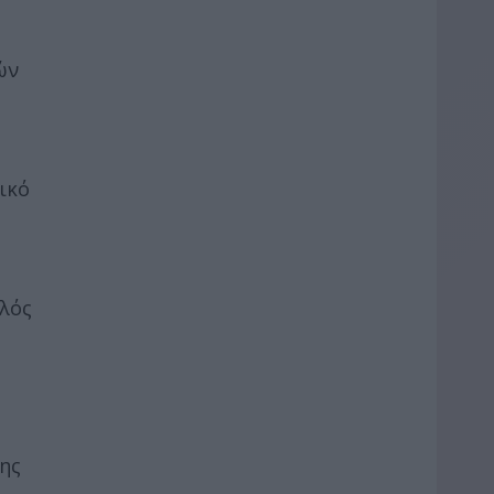
ών
ικό
χλός
της