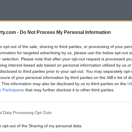
ty.com -
Do Not Process My Personal Information
to opt-out of the sale, sharing to third parties, or processing of your per
formation for targeted advertising by us, please use the below opt-out s
r selection. Please note that after your opt-out request is processed y
eing interest-based ads based on personal information utilized by us or
disclosed to third parties prior to your opt-out. You may separately opt-
 έμειναν ως παρακαταθήκη, άλλες κατηγορήθηκαν γ
losure of your personal information by third parties on the IAB’s list of
. This information may also be disclosed by us to third parties on the
IA
τάφεραν να διοργανώσουν το τουρνουά αξιοποιώντα
Participants
that may further disclose it to other third parties.
αταστάσεις.
νο μια γιορτή του ποδοσφαίρου. Είναι παράλληλα μ
l Data Processing Opt Outs
ξιακή διαδικασία, που συχνά επηρεάζει την πορεία 
των αγώνων.
o opt-out of the Sharing of my personal data.