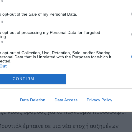
In
ερα, το συνολικό κόστος των διοργανώσεων παρουσι
o opt-out of the Sale of my Personal Data.
σεκατομμύρια δολάρια έως και 220 δισεκατομμύρια.
In
 την πλήρη εικόνα, καθώς πίσω τους βρίσκονται
to opt-out of processing my Personal Data for Targeted
άνα και πολιτικές επιλογές.
ing.
In
ση και το κόστος της πρωτοπορίας
o opt-out of Collection, Use, Retention, Sale, and/or Sharing
ersonal Data that Is Unrelated with the Purposes for which it
lected.
Out
Κορέα αποτέλεσε ιστορικό ορόσημο, καθώς ήταν το
και το πρώτο με δύο διοργανώτριες χώρες. Οι ανάγ
CONFIRM
 επενδύσεις σε νέα γήπεδα, τεχνολογικές
έσων ενημέρωσης και αναβαθμίσεις των μεταφορικώ
Data Deletion
Data Access
Privacy Policy
αι κοντά στα 7 δισεκατομμύρια δολάρια, αντανακλώ
ιξε νέους δρόμους για το παγκόσμιο ποδόσφαιρο.
Μουντιάλ έμπαινε σε μια νέα εποχή αυξημένων