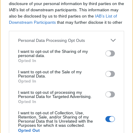
disclosure of your personal information by third parties on the
μια θετική εξέλιξη σου δίνει
IAB’s list of downstream participants. This information may
επιπλέον αυτοπεποίθηση.
also be disclosed by us to third parties on the
IAB’s List of
Downstream Participants
that may further disclose it to other
third parties.
ΠΑΡΘΕΝΟΣ
Personal Data Processing Opt Outs
Μια μικρή λεπτομέρεια που θα
I want to opt-out of the Sharing of my
personal data.
παρατηρήσεις σήμερα μπορεί
Opted In
να αποδειχθεί καθοριστική.
I want to opt-out of the Sale of my
Personal Data.
Opted In
ΖΥΓΟΣ
I want to opt-out of processing my
Personal Data for Targeted Advertising.
Opted In
Η μέρα σε βοηθά να βρεις ξανά
I want to opt-out of Collection, Use,
ισορροπία και να
Retention, Sale, and/or Sharing of my
Personal Data that Is Unrelated with the
απομακρυνθείς από περιττές
Purposes for which it was collected.
Opted Out
εντάσεις.