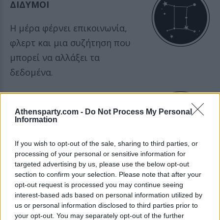
ΔΙΔΥΜΟΙ
Η μέρα φέρνει επικοινωνία,
φλερτ και μια συζήτηση που
μπορεί να αλλάξει τα
δεδομένα.
ΚΑΡΚΙΝΟΣ
Athensparty.com -
Do Not Process My Personal
Information
Η 12/6 σε κάνει πιο ευαίσθητο
αλλά και πιο πρόθυμο να
If you wish to opt-out of the sale, sharing to third parties, or
processing of your personal or sensitive information for
μοιραστείς όσα νιώθεις.
targeted advertising by us, please use the below opt-out
section to confirm your selection. Please note that after your
opt-out request is processed you may continue seeing
ΛΕΩΝ
interest-based ads based on personal information utilized by
us or personal information disclosed to third parties prior to
your opt-out. You may separately opt-out of the further
Σήμερα ξεχωρίζεις εύκολα και