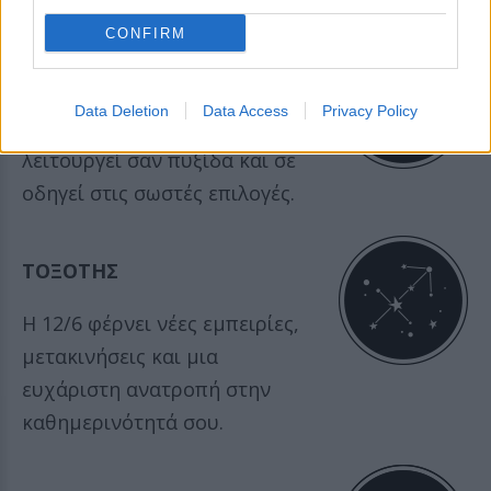
CONFIRM
ΣΚΟΡΠΙΟΣ
Data Deletion
Data Access
Privacy Policy
Σήμερα το ένστικτό σου
λειτουργεί σαν πυξίδα και σε
οδηγεί στις σωστές επιλογές.
ΤΟΞΟΤΗΣ
Η 12/6 φέρνει νέες εμπειρίες,
μετακινήσεις και μια
ευχάριστη ανατροπή στην
καθημερινότητά σου.