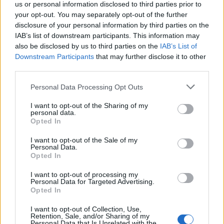
κινηματογράφο στο Λος Άντζελες το βράδυ
us or personal information disclosed to third parties prior to
του περασμένου Σαββάτου, η 31χρονη
your opt-out. You may separately opt-out of the further
disclosure of your personal information by third parties on the
σύζυγος του Κάνιε Γουέστ επέλεξε μια άκρως
IAB’s list of downstream participants. This information may
σέξι και αποκαλυπτική αμφίεση.
also be disclosed by us to third parties on the
IAB’s List of
Downstream Participants
that may further disclose it to other
third parties.
Bianca Censori bares all on a movie
date with Kanye West 👀
Personal Data Processing Opt Outs
I want to opt-out of the Sharing of my
personal data.
📸: X17
pic.twitter.com/T9zhyZmNxg
Opted In
— TMZ (@TMZ)
May 14, 2026
I want to opt-out of the Sale of my
Personal Data.
Opted In
Όπως φαίνεται στις φωτογραφίες που
I want to opt-out of processing my
κατέγραψαν οι παπαράτσι, η Σενσόρι φόρεσε
Personal Data for Targeted Advertising.
Opted In
ένα κορμάκι τόσο διάφανο ώστε να φαίνονται
τα στήθη της και τόσο στρινγκ ώστε να τονίζει
I want to opt-out of Collection, Use,
Retention, Sale, and/or Sharing of my
τα οπίσθιά της.
Personal Data that Is Unrelated with the