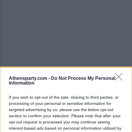
Athensparty.com -
Do Not Process My Personal
Την... παράδοση που έχει δημιουργήσει με τις
Information
σέξι και αποκαλυπτικές δημόσιες εμφανίσεις,
If you wish to opt-out of the sale, sharing to third parties, or
αδιαφορώντας για τις αντιδράσεις, συνέχισε η
processing of your personal or sensitive information for
Μπιάνκα Σενσόρι.
targeted advertising by us, please use the below opt-out
section to confirm your selection. Please note that after your
opt-out request is processed you may continue seeing
Τι κι αν η έξοδός της ήταν για μια ταινία στον
interest-based ads based on personal information utilized by