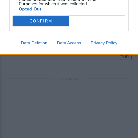
Purposes for which it was collected.
Opted Out
Η 31χρονη αρχιτέκτονας συνόδευσε το
CONFIRM
προκλητικό κορμάκι με διάφανο καλσόν και
πανύψηλες μπορντό μπότες, δύο δαχτυλίδια
και τα μαλλιά της πιασμένα.
Data Deletion
Data Access
Privacy Policy
[ΠΗΓΗ]
ΔΙΑΦΗΜΙΣΗ