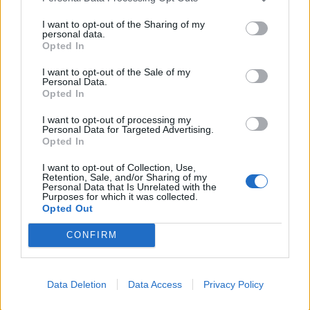
more Dans. Happy almost retirement!
#dominos
#fyp
♬ original sound -
I want to opt-out of the Sharing of my
personal data.
Katey Ann
Opted In
I want to opt-out of the Sale of my
Το βίντεο του διαλόγου των δύο ανδρών έχει
Personal Data.
Opted In
συγκεντρώσει πάνω από 600.000 views στο
TikTok ενώ τα χρήματα που έχουν
I want to opt-out of processing my
Personal Data for Targeted Advertising.
συγκεντρωθεί ξεπερνούν τα 40.000 δολάρια.
Opted In
I want to opt-out of Collection, Use,
Όπως αποκάλυψε ο Γουίλσον «αυτό που δεν
Retention, Sale, and/or Sharing of my
Personal Data that Is Unrelated with the
ήξερε ο Σίμπσον είναι ότι εγώ και η σύζυγός
Purposes for which it was collected.
Opted Out
μου έχουμε και οι δύο προβλήματα όρασης,
οπότε το να τρέξουμε στο κατάστημα για μια
CONFIRM
"γρήγορη" αγορά δεν είναι κάτι απλό ή εύκολο
για εμάς. Αυτό που μπορεί να φαινόταν σαν
Data Deletion
Data Access
Privacy Policy
μια μικρή ταλαιπωρία για να λύσει από την