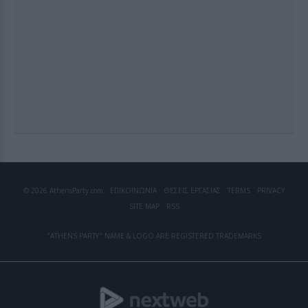
© 2026 AthensParty.com
ΕΠΙΚΟΙΝΩΝΙΑ
ΘΕΣΕΙΣ ΕΡΓΑΣΙΑΣ
TERMS
PRIVACY
SITE MAP
RSS
"ATHENS PARTY" NAME & LOGO ARE REGISTERED TRADEMARKS