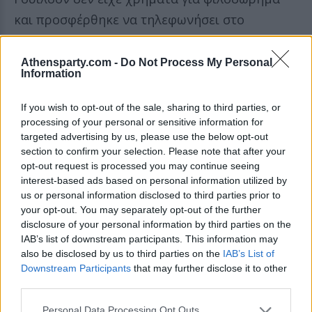
και προσφέρθηκε να τηλεφωνήσει στο
κατάστημα αλλά ο 68χρονος το αρνήθηκε.
Athensparty.com -
Do Not Process My Personal
Η κίνηση, όμως, του Σίμπσον, ο οποίος
Information
συνταξιοδοτείται στις 30 Απριλίου και
If you wish to opt-out of the sale, sharing to third parties, or
αντιμετωπίζει οικονομικές δυσκολίες,
processing of your personal or sensitive information for
συγκίνησε τον Γουίλσον ο οποίος ξεκίνησε ένα
targeted advertising by us, please use the below opt-out
section to confirm your selection. Please note that after your
GoFundMe για να τον βοηθήσει με στόχο τα
opt-out request is processed you may continue seeing
45.000 δολάρια σε οκτώ ημέρες.
interest-based ads based on personal information utilized by
us or personal information disclosed to third parties prior to
@katey_93
When Domino’s is out of
your opt-out. You may separately opt-out of the further
disclosure of your personal information by third parties on the
Diet Coke, but your delivery driver
IAB’s list of downstream participants. This information may
stops at the store to get it for you.
also be disclosed by us to third parties on the
IAB’s List of
Downstream Participants
that may further disclose it to other
Dan, you went above and beyond
third parties.
tonight, thank you!The world needs
Personal Data Processing Opt Outs