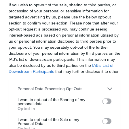
If you wish to opt-out of the sale, sharing to third parties, or
Το Μουντιάλ του 2026, που θα φιλοξενηθεί σε
processing of your personal or sensitive information for
targeted advertising by us, please use the below opt-out
Ηνωμένες Πολιτείες, Μεξικό και Καναδάς με
section to confirm your selection. Please note that after your
σέντρα στις 11 Ιουνίου, βρίσκεται ήδη σε
opt-out request is processed you may continue seeing
interest-based ads based on personal information utilized by
προχωρημένο στάδιο οργανωτικού
us or personal information disclosed to third parties prior to
σχεδιασμού. Η FIFA δεν έχει εκδώσει επίσημη
your opt-out. You may separately opt-out of the further
ανακοίνωση, ωστόσο –σύμφωνα με
disclosure of your personal information by third parties on the
IAB’s list of downstream participants. This information may
πληροφορίες– εξετάζονται εναλλακτικά
also be disclosed by us to third parties on the
IAB’s List of
σενάρια σε περίπτωση οριστικής αποχώρησης
Downstream Participants
that may further disclose it to other
third parties.
ή αποκλεισμού του Ιράν.
Personal Data Processing Opt Outs
Το επικρατέστερο ενδεχόμενο θέλει το Ιράκ να
I want to opt-out of the Sharing of my
καταλαμβάνει τη θέση στον 7ο όμιλο (Group
personal data.
Opted In
G), όπου συμμετέχουν ήδη το Βέλγιο, η Νέα
Ζηλανδία και η Αίγυπτος.
I want to opt-out of the Sale of my
Personal Data.
Opted In