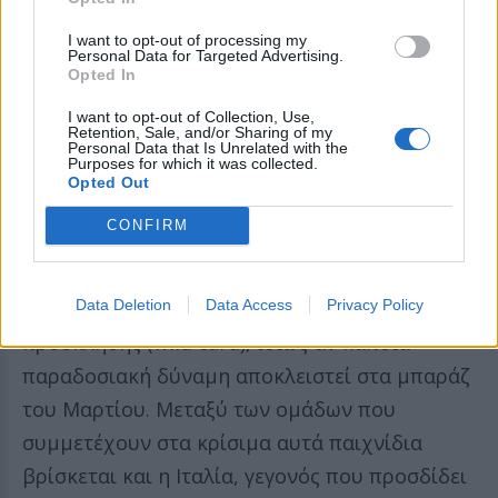
Σε αυτή την περίπτωση, τα Ηνωμένα Αραβικά
I want to opt-out of processing my
Εμιράτα θα λάβουν τη θέση του Ιράκ στα
Personal Data for Targeted Advertising.
Opted In
διηπειρωτικά μπαράζ, όπου αυτή τη στιγμή
προβλέπεται αναμέτρηση με τη Βολιβία ή το
I want to opt-out of Collection, Use,
Retention, Sale, and/or Sharing of my
Σουρινάμ.
Personal Data that Is Unrelated with the
Purposes for which it was collected.
Opted Out
Υπάρχει πιθανότητα «wild card»;
CONFIRM
Παράλληλα, κυκλοφορούν σενάρια για πιθανό
Data Deletion
Data Access
Privacy Policy
«παράθυρο» επαναφοράς μέσω ειδικής
πρόσκλησης (wild card), ιδίως αν κάποια
παραδοσιακή δύναμη αποκλειστεί στα μπαράζ
του Μαρτίου. Μεταξύ των ομάδων που
συμμετέχουν στα κρίσιμα αυτά παιχνίδια
βρίσκεται και η Ιταλία, γεγονός που προσδίδει