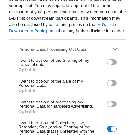
επιλέγοντας ένα μαύρο μίνι φόρεμα-κορσέ
your opt-out. You may separately opt-out of the further
από δαντέλα, αποδεικνύοντας την ευκολία με
disclosure of your personal information by third parties on the
IAB’s list of downstream participants. This information may
την οποία κινείται ανάμεσα στο διαχρονικό
also be disclosed by us to third parties on the
IAB’s List of
glamour και τη σύγχρονη αισθητική.
Downstream Participants
that may further disclose it to other
third parties.
Παράλληλα, η ίδια δεν δίστασε, λίγο πριν
Personal Data Processing Opt Outs
επιβιβαστεί στο αυτοκίνητο κατά την
I want to opt-out of the Sharing of my
αποχώρησή της από το after party, να
personal data.
σταματήσει για να δώσει αυτόγραφο και να
Opted In
φωτογραφηθεί με θαυμαστές της, αποσπώντας
I want to opt-out of the Sale of my
Personal Data.
θετικά σχόλια για την άμεση και προσιτή
Opted In
στάση της.
I want to opt-out of processing my
Personal Data for Targeted Advertising.
Opted In
I want to opt-out of Collection, Use,
Retention, Sale, and/or Sharing of my
Personal Data that Is Unrelated with the