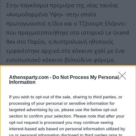
Στην παγκόσμια πρεμιέρα της νέας ταινίας
«Ανεμοδαρμένα Ύψη» -στην οποία
πρωταγωνιστεί η ίδια και ο Τζέικομπ Ελόρντι-
που πραγματοποιήθηκε στο ιστορικό Le Grand
Rex στο Παρίσι, η Αυστραλιανή ηθοποιός
εμφανίστηκε αρχικά στο κόκκινο χαλί με ένα
εντυπωσιακό κόκκινο βελούδινο φόρεμα
Chanel με μακριά ουρά έχοντας πινελιές από
τη γεωργιανή εποχή, αποτίοντας φόρο τιμής
Athensparty.com -
Do Not Process My Personal
Information
στο κλασικό ρομαντικό δράμα στο οποίο
πρωταγωνιστεί.
If you wish to opt-out of the sale, sharing to third parties, or
processing of your personal or sensitive information for
Λίγο αργότερα, πηγαίνοντας στο after party
targeted advertising by us, please use the below opt-out
section to confirm your selection. Please note that after your
της πρεμιέρας, η εντυπωσιακή ηθοποιός
opt-out request is processed you may continue seeing
προχώρησε σε μια τολμηρή αλλαγή εμφάνισης
interest-based ads based on personal information utilized by
us or personal information disclosed to third parties prior to