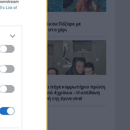
 downstream
B’s List of
CELEBS
Μαρίνα Βερνίκου: Πόζαρε με
λαγοκέφαλο στο χέρι
VIRAL
Νοσηλεύτρια πήγε κομμωτήριο πρώτη
φορά μετά από 4 χρόνια – Η απίθανη
μεταμόρφωσή της έγινε viral
φίες