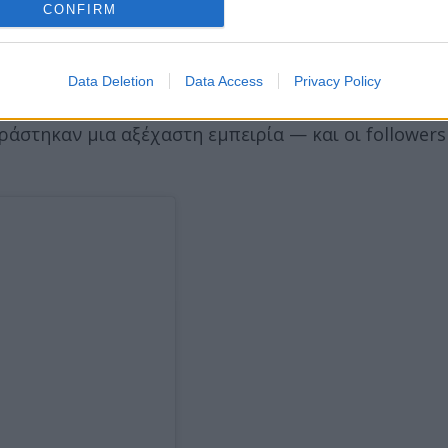
CONFIRM
edia, συνόδευσε το άλμπουμ με χιουμοριστική και
χολιάσουν ότι αυτή ήταν η πιο «απρόσμενη» Instag
Data Deletion
Data Access
Privacy Policy
ιράστηκαν μια αξέχαστη εμπειρία — και οι followers