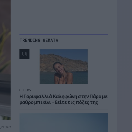
TRENDING ΘΕΜΑΤΑ
CELEBS
Η Γαρυφαλλιά Καληφώνη στην Πάρο με
μαύρο μπικίνι - δείτε τις πόζες της
agram