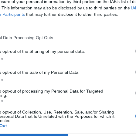
losure of your personal information by third parties on the IAB’s list of
. This information may also be disclosed by us to third parties on the
IA
Participants
that may further disclose it to other third parties.
l Data Processing Opt Outs
o opt-out of the Sharing of my personal data.
In
o opt-out of the Sale of my Personal Data.
ο ταξίδι, στα οποία εμφανίζεται χαμογελαστή στο
In
, σε μια χαλαρή καιζεστή ατμόσφαιρα που
to opt-out of processing my Personal Data for Targeted
ing.
In
ς γειτονιές και στιγμές γεμάτες χαρά, οι φωτογρα
o opt-out of Collection, Use, Retention, Sale, and/or Sharing
ersonal Data that Is Unrelated with the Purposes for which it
έπακρο την ιαπωνική φιλοξενία — και να νιώθουν
lected.
Out