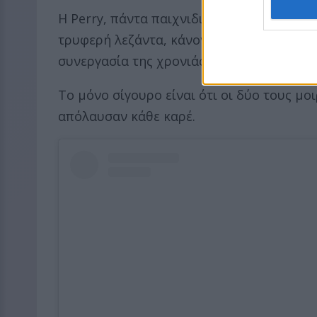
Η Perry, πάντα παιχνιδιάρα στα social m
τρυφερή λεζάντα, κάνοντας πολλούς να σ
συνεργασία της χρονιάς.
Το μόνο σίγουρο είναι ότι οι δύο τους μο
απόλαυσαν κάθε καρέ.