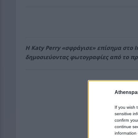
Η Katy Perry «σφράγισε» επίσημα στο In
δημοσιεύοντας φωτογραφίες από το πρό
Athenspar
If you wish 
sensitive in
confirm you
continue se
information 