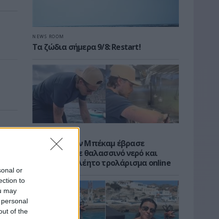
NEWS ROOM
Τα ζώδια σήμερα 9/8: Restart!
CELEBS
Ο Μπρούκλιν Μπέκαμ έβρασε
μακαρόνια με θαλασσινό νερό και
δέχτηκε ανελέητο τρολάρισμα online
sonal or
ection to
ou may
 personal
out of the