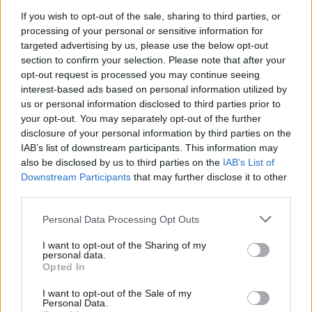
If you wish to opt-out of the sale, sharing to third parties, or
Στην αρχική εκδοχή το βράδυ του Σαββάτου,
processing of your personal or sensitive information for
η λεζάντα του βίντεο ήταν «δεν βρήκα το
targeted advertising by us, please use the below opt-out
section to confirm your selection. Please note that after your
φόρεμα για το πάρτι μου φέτος 👗… Ο
opt-out request is processed you may continue seeing
αναστοχασμός κάνει καλό στην ψυχή…
interest-based ads based on personal information utilized by
us or personal information disclosed to third parties prior to
Μερικές φορές, όταν συμβαίνουν δύσκολα
your opt-out. You may separately opt-out of the further
πράγματα, προκύπτουν και καλά πράγματα και
disclosure of your personal information by third parties on the
IAB’s list of downstream participants. This information may
μαθαίνουμε. Έμαθα ότι μια πραγματική
also be disclosed by us to third parties on the
IAB’s List of
έκφραση με συναίσθημα λέει πολλά για όλους
Downstream Participants
that may further disclose it to other
μας!! Πείτε το παιδικό, ανόητο, ενοχλητικό…
third parties.
Μεγαλώνουμε και γινόμαστε γυναίκες, αλλά
Personal Data Processing Opt Outs
τολμάτε να διατηρήσετε το πιο ευαίσθητο
I want to opt-out of the Sharing of my
μέρος της ψυχής σας και να το αφήσετε να
personal data.
Opted In
επαναστατήσει… το παιδί μέσα σας πρέπει να
I want to opt-out of the Sale of my
μιλήσει στις πιο ευάλωτες στιγμές. Η θλίψη και
Personal Data.