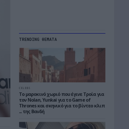
TRENDING ΘΕΜΑΤΑ
CELEBS
Το μαροκινό χωριό που έγινε Τροία για
τον Nolan, Yunkai για το Game of
Thrones και σκηνικό για το βίντεο κλιπ
... της Βανδή