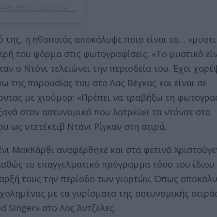
Η δημοσίευση κοινοποιήθηκε από το χρήστη DONNIE WAHLBERG (@donniewahlberg)
 της, η ηθοποιός αποκάλυψε ποιο είναι το… «μυστι
ερή του φόρμα στις φωτογραφίσεις. «Το μυστικό εί
αν ο Ντόνι τελειώνει την περιοδεία του. Έχει χορέ
ω της παρουσίας του στο Λας Βέγκας και είναι σε
τοντας με χιούμορ: «Πρέπει να τραβήξω τη φωτογρα
ξανά στον αστυνομικό που λατρεύει τα ντόνατ στο
υ ως ντετέκτιβ Ντάνι Ρίγκαν στη σειρά.
ζένι ΜακΚάρθι αναφέρθηκε και στα φετινά Χριστούγε
 καθώς το επαγγελματικό πρόγραμμα τόσο του ίδιου
παρξή τους την περίοδο των γιορτών. Όπως αποκάλυ
χολημένος με τα γυρίσματα της αστυνομικής σειράς
d Singer» στο Λος Άντζελες.