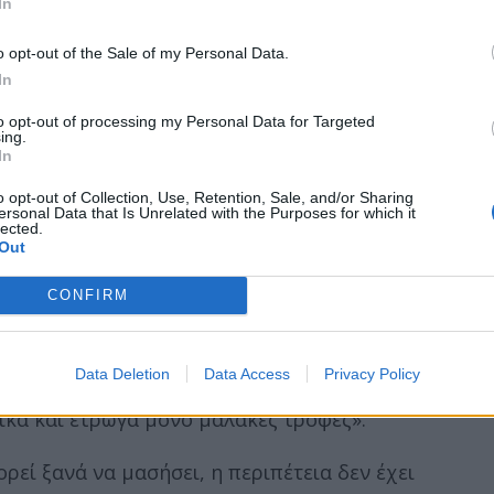
In
.com/LVPHwoNJwb
o opt-out of the Sale of my Personal Data.
2025
In
to opt-out of processing my Personal Data for Targeted
μίλησε στο περιοδικό People και εξήγησε ότι η απώ
ing.
In
ιτας ή προγράμματος γυμναστικής, αλλά συνέπεια 
θώς υποβλήθηκε σε εννέα διαφορετικές επεμβάσεις 
o opt-out of Collection, Use, Retention, Sale, and/or Sharing
ersonal Data that Is Unrelated with the Purposes for which it
lected.
εν της επέτρεπε να καταναλώνει σκληρές τροφές.
Out
λη και μετά σε άλλη, και στη συνέχεια εμφανίστηκα
CONFIRM
αψε χαρακτηριστικά και πρόσθεσε: «Τα δόντια μου
 ανέφερε, το τελευταίο έτος βρισκόταν διαρκώς υπ
Data Deletion
Data Access
Privacy Policy
 περιοριζόταν αποκλειστικά σε μαλακές τροφές. «Εδ
ικά και έτρωγα μόνο μαλακές τροφές».
ρεί ξανά να μασήσει, η περιπέτεια δεν έχει