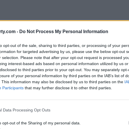
ty.com -
Do Not Process My Personal Information
to opt-out of the sale, sharing to third parties, or processing of your per
formation for targeted advertising by us, please use the below opt-out s
r selection. Please note that after your opt-out request is processed y
eing interest-based ads based on personal information utilized by us or
ριστουγεννιάτικο ημερολόγιο που ετοίμασε μαζί μ
disclosed to third parties prior to your opt-out. You may separately opt-
ουσιάζοντας το αποτέλεσμα μιας δύσκολης χρονιάς,
losure of your personal information by third parties on the IAB’s list of
. This information may also be disclosed by us to third parties on the
IA
αλλεπάλληλες ιατρικές δοκιμασίες.
Participants
that may further disclose it to other third parties.
ινο μπικίνι, ενώ στο πλευρό της στεκόταν ο Ντόνι
Boston Blue», σε εξαιρετική φυσική κατάσταση,
l Data Processing Opt Outs
o opt-out of the Sharing of my personal data.
 loss after revealing yearlong medical crisis