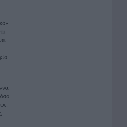
κό»
ναι
ψει
φία
ννα,
 όσο
ψε,
,