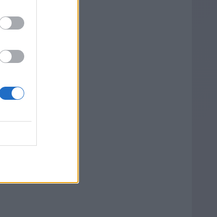
λεια
της
στο
ν
ό
ώ