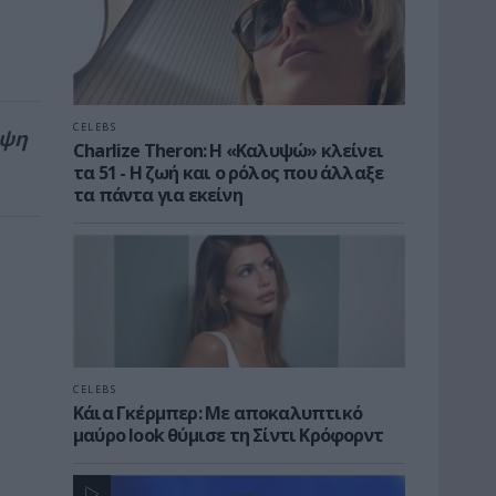
CELEBS
υψη
Charlize Theron: Η «Καλυψώ» κλείνει
τα 51 - H ζωή και ο ρόλος που άλλαξε
τα πάντα για εκείνη
CELEBS
Κάια Γκέρμπερ: Με αποκαλυπτικό
μαύρο look θύμισε τη Σίντι Κρόφορντ