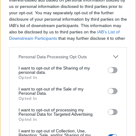
interest-based ads based on personal information utilized by
us or personal information disclosed to third parties prior to
«Η οικογένεια Τραμπ έχει βγάλει γύρω στα 1,8
your opt-out. You may separately opt-out of the further
δισεκατομμύρια δολάρια εκμεταλλευόμενη τη
disclosure of your personal information by third parties on the
IAB’s list of downstream participants. This information may
διακυβέρνησή του κι εκείνος τώρα ισχυρίζεται
also be disclosed by us to third parties on the
IAB’s List of
ότι στο παρελθόν ο Τζο Μπάιντεν δεν ήξερε σε
Downstream Participants
that may further disclose it to other
third parties.
ποιον απένειμε χάρη, χρησιμοποιώντας έναν
μηχανισμό αυτόματης υπογραφής. Πώς
Personal Data Processing Opt Outs
γίνεται, λοιπόν, εσύ τώρα να μην ξέρεις ποιος
I want to opt-out of the Sharing of my
personal data.
είναι αυτός ο άνθρωπος;», σχολίασε η Σάνι
Opted In
Χόστιν.
I want to opt-out of the Sale of my
Personal Data.
Opted In
I want to opt-out of processing my
Personal Data for Targeted Advertising.
Opted In
I want to opt-out of Collection, Use,
Retention, Sale, and/or Sharing of my