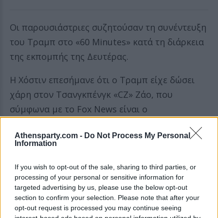
Οι παρουσιάστριες συζητούσαν τη συνέντευξη
του Τραμπ στο «60 Minutes» κατά τη διάρκεια
της εκπομπής της Δευτέρας.
Η Χόστιν επεσήμανε ότι ο Τραμπ είχε δώσει
χάρη στον Τσανγκπένγκ «CZ» Ζάο, που
σύμφωνα με το Fox News είναι ο
καταδικασμένος ιδρυτής του Binance -της
Athensparty.com -
Do Not Process My Personal
μεγαλύτερης πλατφόρμας ανταλλαγής
Information
κρυπτονομισμάτων στον κόσμο- και
αναφέρθηκε στα λόγια του προέδρου στη
If you wish to opt-out of the sale, sharing to third parties, or
processing of your personal or sensitive information for
συνέντευξη, όπου εκείνος ισχυρίστηκε πως
targeted advertising by us, please use the below opt-out
δεν γνώριζε τίποτα ούτε για τη χάρη ούτε για
section to confirm your selection. Please note that after your
opt-out request is processed you may continue seeing
τον Ζάο.