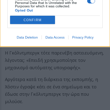
Personal Data that Is Unrelated with the
Purposes for which it was collected.
Opted Out
CONFIRM
Data Deletion
Data Access
Privacy Policy
Η Γκόλντμπεργκ τότε παρενέβη αστειευόμενη,
λέγοντας: «Επειδή χρησιμοποίησε τον
μηχανισμό αυτόματης υπογραφής».
Αργότερα κατά τη διάρκεια της εκπομπής, η
Χόστιν έγραψε κάτι σε ένα σημείωμα και το
έδωσε στην Γκόλντμπεργκ την ώρα που
μιλούσε.