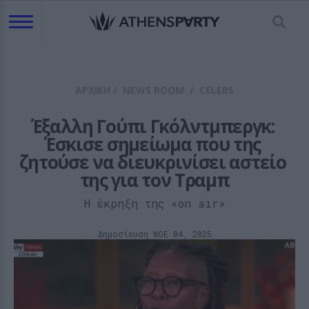
ΑΡΧΙΚΗ
/
NEWS ROOM
/
CELEBS
Έξαλλη Γούπι Γκόλντμπεργκ: 
Έσκισε σημείωμα που της 
ζητούσε να διευκρινίσει αστείο 
της για τον Τραμπ
Η έκρηξη της «on air»
Δημοσίευση ΝΟE 04, 2025