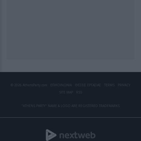
© 2026 AthensParty.com
ΕΠΙΚΟΙΝΩΝΙΑ
ΘΕΣΕΙΣ ΕΡΓΑΣΙΑΣ
TERMS
PRIVACY
SITE MAP
RSS
"ATHENS PARTY" NAME & LOGO ARE REGISTERED TRADEMARKS