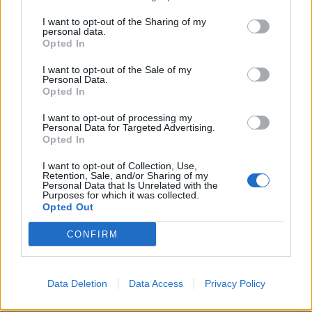
I want to opt-out of the Sharing of my
personal data.
Opted In
Η Λότι Μος ντύθηκε... Πάμελα Άντερσον για το
I want to opt-out of the Sale of my
Χάλογουιν - Δείτε φωτογραφίες
Personal Data.
Opted In
Η Πάμελα Άντερσον στην ταινία «Βarb Wire»
I want to opt-out of processing my
Personal Data for Targeted Advertising.
Στη λεζάντα με την οποία συνόδευσε την
Opted In
ανάρτησή της, το μοντέλο και δημιουργός
I want to opt-out of Collection, Use,
περιεχομένου στο OnlyFans έγραψε: «Ήρθα ως
Retention, Sale, and/or Sharing of my
Personal Data that Is Unrelated with the
το είδωλό μου φέτος, η βασίλισσα η ίδια».
Purposes for which it was collected.
Opted Out
Δείτε φωτογραφίες
CONFIRM
Data Deletion
Data Access
Privacy Policy