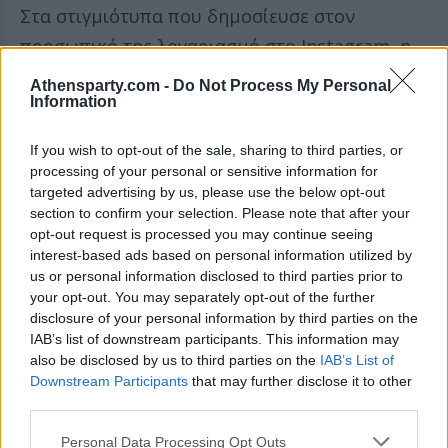
Στα στιγμιότυπα που δημοσίευσε στον
προσωπικό της λογαριασμό στο Instagram, η
Λότι Μος εμφανίζεται να φορά έναν μαύρο
Athensparty.com -
Do Not Process My Personal
Information
κορσέ, δερμάτινο μαύρο κολάν και ψηλές
μπότες, ενώ στα χέρια της κρατάει ένα όπλο.
If you wish to opt-out of the sale, sharing to third parties, or
Το κόνσεπτ φαίνεται να παραπέμπει στη
processing of your personal or sensitive information for
δημοφιλή ταινία «Barb Wire», όπου και
targeted advertising by us, please use the below opt-out
section to confirm your selection. Please note that after your
πρωταγωνίστησε η ηθοποιός το 1996.
opt-out request is processed you may continue seeing
interest-based ads based on personal information utilized by
us or personal information disclosed to third parties prior to
your opt-out. You may separately opt-out of the further
disclosure of your personal information by third parties on the
IAB’s list of downstream participants. This information may
also be disclosed by us to third parties on the
IAB’s List of
Downstream Participants
that may further disclose it to other
third parties.
Personal Data Processing Opt Outs