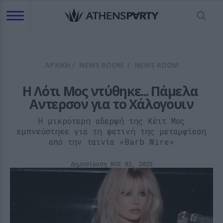
ΑΡΧΙΚΗ
/
NEWS ROOM
/
NEWS ROOM
Η Λότι Μος ντύθηκε... Πάμελα 
Αντερσον για το Χάλογουιν
Η μικρότερη αδερφή της Κέιτ Μος
εμπνεύστηκε για τη φετινή της μεταμφίεση
από την ταινία «Barb Wire»
Δημοσίευση ΝΟE 03, 2025