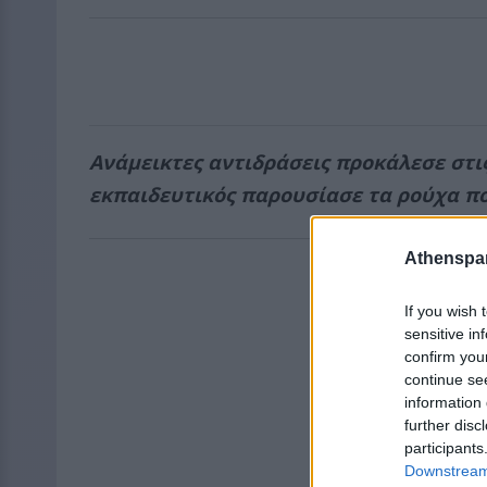
Ανάμεικτες αντιδράσεις προκάλεσε στις
εκπαιδευτικός παρουσίασε τα ρούχα πο
Athenspar
If you wish 
sensitive in
confirm you
continue se
information 
further disc
participants
Downstream 