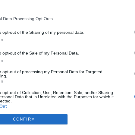
l Data Processing Opt Outs
o opt-out of the Sharing of my personal data.
In
o opt-out of the Sale of my Personal Data.
In
to opt-out of processing my Personal Data for Targeted
ισσότερα από 5 εκατ. views ήταν το εφαρμοστό
ing.
In
αι το όνομα της δασκάλας.
o opt-out of Collection, Use, Retention, Sale, and/or Sharing
ersonal Data that Is Unrelated with the Purposes for which it
ς τα ρούχα που επέλεξε ήταν ένα μαύρο παντελόνι
lected.
Out
λύτερο που έχω, το έχω περίπου τρία χρόνια και
κασμιρένιο πουλόβερ με μαύρες λεπτομέρειες και έ
CONFIRM
ire.