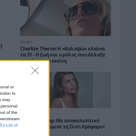
CELEBS
η
Charlize Theron: Η «Καλυψώ» κλείνει
τα 51 - H ζωή και ο ρόλος που άλλαξε
τα πάντα για εκείνη
sonal or
ection to
ou may
 personal
out of the
CELEBS
 downstream
Κάια Γκέρμπερ: Με αποκαλυπτικό
B’s List of
μαύρο look θύμισε τη Σίντι Κρόφορντ