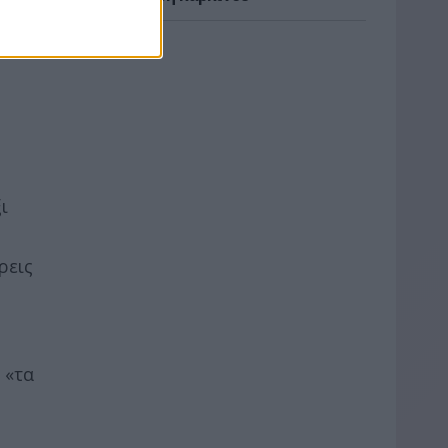
ι
ρεις
 «τα