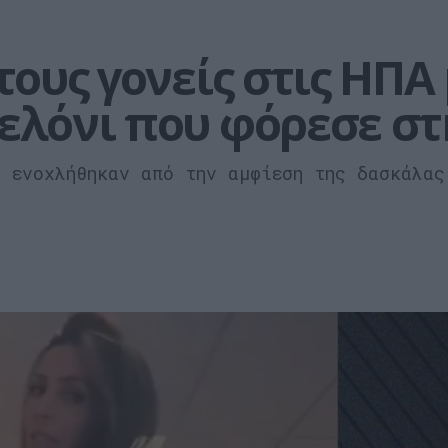
ους γονείς στις ΗΠΑ μ
λόνι που φόρεσε στ
ν ενοχλήθηκαν από την αμφίεση της δασκάλας