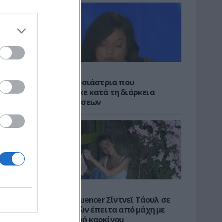
NEWS ROOM
Viral η παρουσιάστρια που
αποκοιμήθηκε κατά τη διάρκεια
δελτίου ειδήσεων
NEWS ROOM
να
Πέθανε η influencer Σίντνεϊ Τάουλ σε
ηλικία 26 ετών έπειτα από μάχη με
σπάνια μορφή καρκίνου