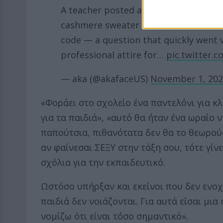
A teacher posted a video showing hers
cashmere sweater in her classroom, a
code — a question that quickly went 
professional attire for…
pic.twitter
— aka (@akafaceUS)
November 1, 20
«Φοράει στο σχολείο ένα παντελόνι για κλ
για τα παιδιά», «αυτό θα ήταν ένα ωραίο 
παπούτσια, πιθανότατα δεν θα το θεωρούσ
αν φαίνεσαι ΣΕΞY στην τάξη σου, τότε γί
σχόλια για την εκπαιδευτικό.
Ωστόσο υπήρξαν και εκείνοι που δεν ενο
παιδιά δεν νοιάζονται. Για αυτά είσαι μια
νομίζω ότι είναι τόσο σημαντικό».