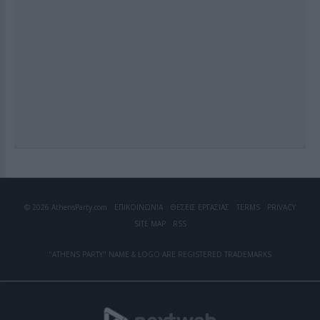
© 2026 AthensParty.com
ΕΠΙΚΟΙΝΩΝΙΑ
ΘΕΣΕΙΣ ΕΡΓΑΣΙΑΣ
TERMS
PRIVACY
SITE MAP
RSS
"ATHENS PARTY" NAME & LOGO ARE REGISTERED TRADEMARKS