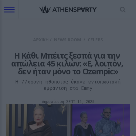
ΑΡΧΙΚΗ
/
NEWS ROOM
/
CELEBS
Η Κάθι Μπέιτς ξεσπά για την 
απώλεια 45 κιλών: «Ε, λοιπόν, 
δεν ήταν μόνο το Ozempic»
Η 77χρονη ηθοποιός έκανε εντυπωσιακή
εμφάνιση στα Emmy
Δημοσίευση ΣΕΠΤ 15, 2025