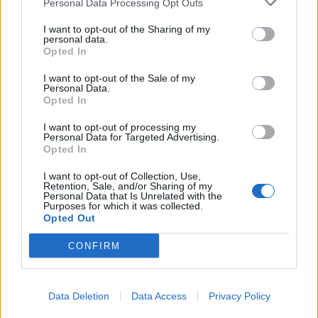
Personal Data Processing Opt Outs
9 κιλά και να τα κρατήσω μακριά».
I want to opt-out of the Sharing of my
personal data.
Η Μπέιτς έχει ήδη δύο Emmy και 15 συνολικά
Opted In
υποψηφιότητες. Φέτος διεκδίκησε το βραβείο
I want to opt-out of the Sale of my
Α’ Γυναικείου Ρόλου σε Δραματική Σειρά για τη
Personal Data.
Opted In
συμμετοχή της στο «Matlock» αλλά έχασε από
I want to opt-out of processing my
την 40χρονη Αμερικανίδα Μπριτ Λόουερ που
Personal Data for Targeted Advertising.
Opted In
κέρδισε το πρώτο της βραβείο, κερδίζοντας
αυτό του Α΄ Γυναικείου Ρόλου σε δράμα για τον
I want to opt-out of Collection, Use,
Retention, Sale, and/or Sharing of my
αινιγματικό της ρόλο στο «Severance».
Personal Data that Is Unrelated with the
Purposes for which it was collected.
Opted Out
Η πρώτη της μεγάλη δοκιμασία ήρθε το 2003,
CONFIRM
όταν διαγνώστηκε με καρκίνο των ωοθηκών.
Το 2012 διαγνώστηκε με καρκίνο του μαστού
και, λόγω οικογενειακού ιστορικού,
Data Deletion
Data Access
Privacy Policy
προχώρησε σε διπλή μαστεκτομή. Μετά τις