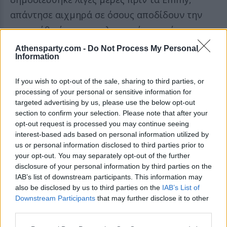
απάντησε αιχμηρά σε όσους αποδίδουν την
προσπάθειά της αποκλειστικά στο φάρμακο.
«Λένε: “Ε, ήταν το Ozempic”. Να πάνε στο
Athensparty.com -
Do Not Process My Personal
Information
δι@λο, δεν ήταν μόνο το Ozempic! Μου πήρε
χρόνια για να τα καταφέρω», είπε
If you wish to opt-out of the sale, sharing to third parties, or
χαρακτηριστικά και εξήγησε ότι ο φόβος του
processing of your personal or sensitive information for
targeted advertising by us, please use the below opt-out
διαβήτη ήταν το καμπανάκι που την ανάγκασε
section to confirm your selection. Please note that after your
να αλλάξει ριζικά τη ζωή της.
opt-out request is processed you may continue seeing
interest-based ads based on personal information utilized by
Κάθι Μπέιτς
us or personal information disclosed to third parties prior to
your opt-out. You may separately opt-out of the further
Η Κάθι Μπέιτς στα Emmy / REUTERS / David
disclosure of your personal information by third parties on the
Swanson
IAB’s list of downstream participants. This information may
also be disclosed by us to third parties on the
IAB’s List of
«Η διάγνωση με διαβήτη με τρόμαξε και με
Downstream Participants
that may further disclose it to other
έκανε να πάρω αποφάσεις. Όταν ήρθε το
third parties.
Ozempic, με βοήθησε να χάσω τα τελευταία 7-