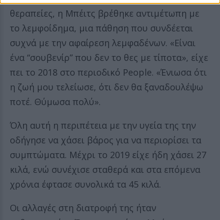
θεραπείες, η Μπέιτς βρέθηκε αντιμέτωπη με
το λεμφοίδημα, μια πάθηση που συνδέεται
συχνά με την αφαίρεση λεμφαδένων. «Είναι
ένα “σουβενίρ” που δεν το θες με τίποτα», είχε
πει το 2018 στο περιοδικό People. «Ένιωσα ότι
η ζωή μου τελείωσε, ότι δεν θα ξαναδουλέψω
ποτέ. Θύμωσα πολύ».
Όλη αυτή η περιπέτεια με την υγεία της την
οδήγησε να χάσει βάρος για να περιορίσει τα
συμπτώματα. Μέχρι το 2019 είχε ήδη χάσει 27
κιλά, ενώ συνέχισε σταθερά και στα επόμενα
χρόνια έφτασε συνολικά τα 45 κιλά.
Οι αλλαγές στη διατροφή της ήταν