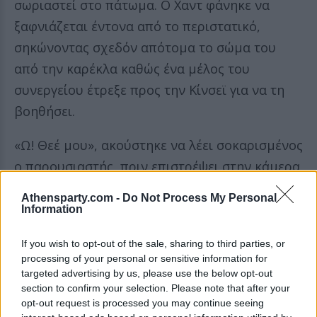
σωριαστεί στο πάτωμα. Ο Χαντ φάνηκε να
ξαφνιάζεται έντονα από το περιστατικό,
σηκώνοντας σχεδόν απότομα το σώμα του
από την καρέκλα καθώς ένα μέλος του
συνεργείου έτρεξε προς την Κίνσεϊ για να τη
βοηθήσει.
«Ω! Θεέ μου», ακούστηκε να λέει σοκαρισμένος
ο παρουσιαστής, πριν επιστρέψει στην κάμερα
για να απευθυνθεί στο κοινό.
Athensparty.com -
Do Not Process My Personal
Information
If you wish to opt-out of the sale, sharing to third parties, or
processing of your personal or sensitive information for
targeted advertising by us, please use the below opt-out
section to confirm your selection. Please note that after your
opt-out request is processed you may continue seeing