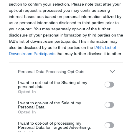
Οι πολλές δραστηριότητες που
section to confirm your selection. Please note that after your
έχετε θα σας αγχώσουν και θα
opt-out request is processed you may continue seeing
interest-based ads based on personal information utilized by
σας προβληματίσουν πάρα
us or personal information disclosed to third parties prior to
πολύ.
your opt-out. You may separately opt-out of the further
disclosure of your personal information by third parties on the
IAB’s list of downstream participants. This information may
ΠΑΡΘΕΝΟΣ
also be disclosed by us to third parties on the
IAB’s List of
Downstream Participants
that may further disclose it to other
third parties.
Οι συμβουλές είναι σαν τα
φάρμακα: οι πιο πικρές είναι
Personal Data Processing Opt Outs
συχνά οι καλύτερες. Ακούστε
I want to opt-out of the Sharing of my
personal data.
τους φίλους σας. Να είστε
Opted In
προσεκτικοί.
I want to opt-out of the Sale of my
Personal Data.
Opted In
ΖΥΓΟΣ
I want to opt-out of processing my
Personal Data for Targeted Advertising.