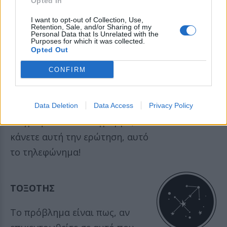
Άτομα που δεν εμπιστεύεστε
Opted In
πιθανόν να διεκδικήσουν κάτι
I want to opt-out of Collection, Use,
Retention, Sale, and/or Sharing of my
που είναι ίσως δύσκολο τώρα
Personal Data that Is Unrelated with the
Purposes for which it was collected.
να το έχουν από εσάς.
Opted Out
CONFIRM
ΣΚΟΡΠΙΟΣ
Ίσως είναι η κατάλληλη στιγμή
Data Deletion
Data Access
Privacy Policy
να γράψετε αυτό το γράμμα, να
κάνετε αυτή την ερώτηση, αυτό
το τηλεφώνημα!
ΤΟΞΟΤΗΣ
Το πρόβλημα είναι πως, αν