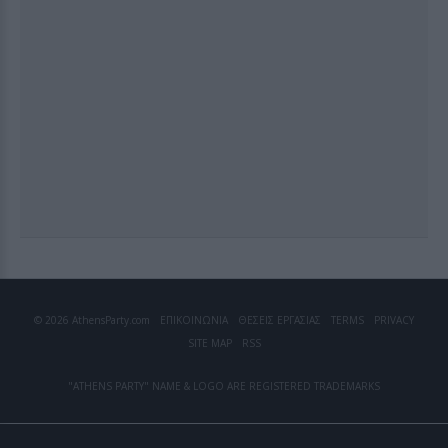
© 2026 AthensParty.com
ΕΠΙΚΟΙΝΩΝΙΑ
ΘΕΣΕΙΣ ΕΡΓΑΣΙΑΣ
TERMS
PRIVACY
SITE MAP
RSS
"ATHENS PARTY" NAME & LOGO ARE REGISTERED TRADEMARKS