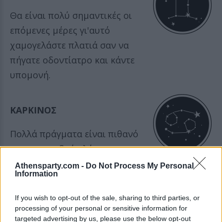
Θα είναι πολύ σημαντικές οι
επόμενες μέρες γι'αυτό
χαμογελάστε πλατιά σαν να
πήγατε οδοντίατρο και κάντε
υπομονή.
ΚΑΡΚΙΝΟΣ
Πολλά πράγματα είναι πιθανό
να μην συμβούν λόγω της
δικής σας αδράνειας!
Athensparty.com -
Do Not Process My Personal
Information
ΛΕΩΝ
If you wish to opt-out of the sale, sharing to third parties, or
processing of your personal or sensitive information for
targeted advertising by us, please use the below opt-out