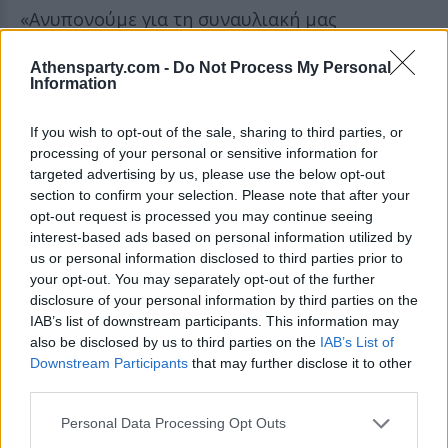
«Ανυπονούμε για τη συναυλιακή μας
επιστροφή στην Ευρώπη την επόμενη χρονιά
Athensparty.com -
Do Not Process My Personal
κι είναι υπέροχο το γεγονός ότι μπορούμε να
Information
προσθέσουμε την Αθήνα, αλλά και τα
If you wish to opt-out of the sale, sharing to third parties, or
υπόλοιπα shows σε πόλεις της Ανατολικής
processing of your personal or sensitive information for
Ευρώπης που υπάρχουν χιλιάδες Maiden fans.
targeted advertising by us, please use the below opt-out
section to confirm your selection. Please note that after your
Είμαι πραγματικά ενθουσιαμένος σχετικά με
opt-out request is processed you may continue seeing
τις νέες προσθήκες της περιοδείας όπου και
interest-based ads based on personal information utilized by
θα παρουσιαστεί ένα εντυπωσιακό υπερθέαμα,
us or personal information disclosed to third parties prior to
your opt-out. You may separately opt-out of the further
για αυτόν τον λόγο ανυπομονούμε να δουν
disclosure of your personal information by third parties on the
όλοι όσα έχουμε ετοιμάσει για αυτούς. Όλοι
IAB’s list of downstream participants. This information may
also be disclosed by us to third parties on the
IAB’s List of
μας στο συγκρότημα απολαύσαμε την Legacy
Downstream Participants
that may further disclose it to other
περιοδεία για αυτό και περιμένουμε με
third parties.
ανυπομονησία τη στιγμή που θα βγούμε και
Personal Data Processing Opt Outs
πάλι στον δρόμο και θα διασκεδάσουμε με