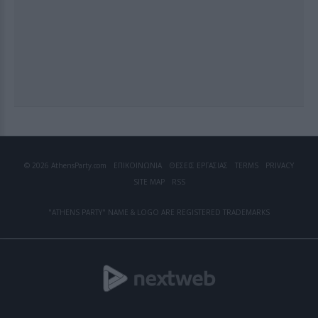
© 2026 AthensParty.com
ΕΠΙΚΟΙΝΩΝΙΑ
ΘΕΣΕΙΣ ΕΡΓΑΣΙΑΣ
TERMS
PRIVACY
SITE MAP
RSS
"ATHENS PARTY" NAME & LOGO ARE REGISTERED TRADEMARKS