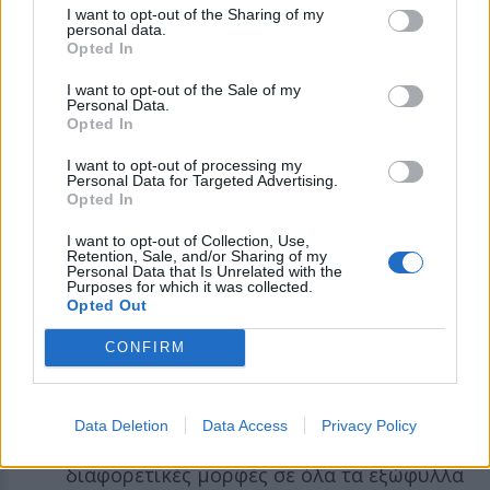
I want to opt-out of the Sharing of my
όλους τους fans μας που έχουμε τόσο καιρό
personal data.
Opted In
να δούμε!»
I want to opt-out of the Sale of my
Personal Data.
Μερικά trivia για τους Iron Maiden:
Opted In
I want to opt-out of processing my
Ο Μπρους Ντίκινσον εκτός από
Personal Data for Targeted Advertising.
Opted In
τραγουδιστής του συγκροτήματος είναι
I want to opt-out of Collection, Use,
συγγραφέας, πιλότος, ξιφομάχος.
Retention, Sale, and/or Sharing of my
Personal Data that Is Unrelated with the
Το εμβληματικό εξώφυλλο των Iron
Purposes for which it was collected.
Opted Out
Maiden Somewhere in Time έχει 39
διαφορετικές αναφορές στη μουσική τους
CONFIRM
πορεία
Η μασκότ του συγκροτήματος είναι ο
Data Deletion
Data Access
Privacy Policy
Eddie κι έχει χρησιμοποιηθεί σε
διαφορετικές μορφές σε όλα τα εξώφυλλα