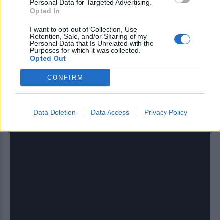
Personal Data for Targeted Advertising.
Opted In
I want to opt-out of Collection, Use,
Retention, Sale, and/or Sharing of my
Personal Data that Is Unrelated with the
Purposes for which it was collected.
Opted Out
Common and Stevie Wonder - The
CONFIRM
Sixth Superstition
Data Deletion
Data Access
Privacy Policy