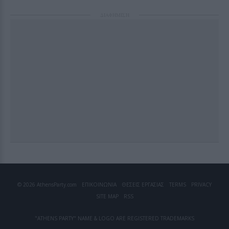
ΔΙΑΦΗΜΙΣΗ
© 2026 AthensParty.com
ΕΠΙΚΟΙΝΩΝΙΑ
ΘΕΣΕΙΣ ΕΡΓΑΣΙΑΣ
TERMS
PRIVACY
SITE MAP
RSS
"ATHENS PARTY" NAME & LOGO ARE REGISTERED TRADEMARKS