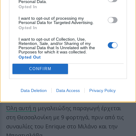
Personal Data.
Opted In
I want to opt-out of processing my
Personal Data for Targeted Advertising.
Opted In
I want to opt-out of Collection, Use,
Retention, Sale, and/or Sharing of my
Personal Data that Is Unrelated with the
Purposes for which it was collected.
Opted Out
Επιπλέον, μία νέα τεχνολογία λέιζερ έρχεται
CONFIRM
ειδικά από την Αμερική συνοδευόμενη από
ήχο δύο φορές ισχυρότερο, χάρη στον
Data Deletion
Data Access
Privacy Policy
ηχητικό εξοπλισμό τελευταίας τεχνολογίας.
Όλη αυτή η
μεγαλειώδης παραγωγή έρχεται
στη Θεσσαλονίκη με 9 φορτηγά, πριν από τις
συναυλίες του Enrique στο Μιλάνο και την
Μπρατισλάβα.