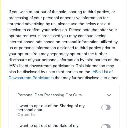
για τη σύγχρονη μουσική σκηνή είναι σε θέση
να τραγουδήσει μια από τις μελωδίες του.
If you wish to opt-out of the sale, sharing to third parties, or
processing of your personal or sensitive information for
targeted advertising by us, please use the below opt-out
Ο Enrique θεωρείται ο πρεσβευτής της
section to confirm your selection. Please note that after your
σύγχρονης pop κουλτούρας του 21ου αιώνα.
opt-out request is processed you may continue seeing
interest-based ads based on personal information utilized by
Η περιοδεία του Enrique Iglesias “All The Hits
us or personal information disclosed to third parties prior to
your opt-out. You may separately opt-out of the further
Live” περιλαμβάνει ένα σύγχρονο stage και
disclosure of your personal information by third parties on the
πολλά ειδικά εφέ με δυο σκηνές συνολικού
IAB’s list of downstream participants. This information may
also be disclosed by us to third parties on the
IAB’s List of
εμβαδού 600m2, ένα φωτεινό τείχος LED των
Downstream Participants
that may further disclose it to other
500m², που σημαίνει δύο φορές περισσότερο
third parties.
φως και πυροτεχνικά εφέ.
Personal Data Processing Opt Outs
I want to opt-out of the Sharing of my
personal data.
Opted In
I want to opt-out of the Sale of my